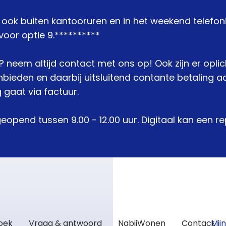
j ook buiten kantooruren en in het weekend telefon
oor optie 9.**********
je? neem altijd contact met ons op! Ook zijn er opli
den en daarbij uitsluitend contante betaling acc
 gaat via factuur.
geopend tussen 9.00 - 12.00 uur. Digitaal kan een 
zoek
Vraag & antwoord
NabijWonen
Contact
Mij