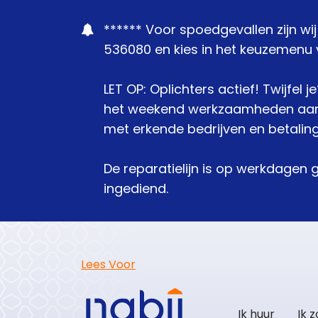
****** Voor spoedgevallen zijn wi
536080 en kies in het keuzemenu v
LET OP: Oplichters actief! Twijfel 
het weekend werkzaamheden aanbie
met erkende bedrijven en betaling
De reparatielijn is op werkdagen 
ingediend.
Lees Voor
Ik huur
Ik 