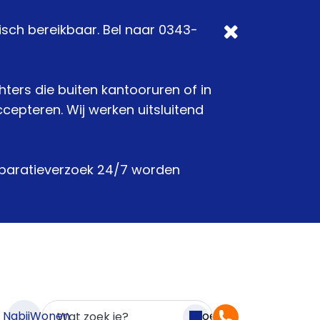
isch bereikbaar. Bel naar 0343-
chters die buiten kantooruren of in
epteren. Wij werken uitsluitend
reparatieverzoek 24/7 worden
n NabijWonen
Zoeken