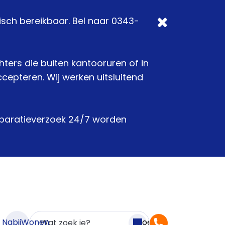
isch bereikbaar. Bel naar 0343-
chters die buiten kantooruren of in
epteren. Wij werken uitsluitend
reparatieverzoek 24/7 worden
n NabijWonen
Zoeken