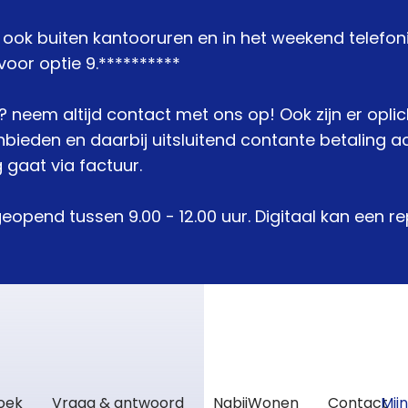
j ook buiten kantooruren en in het weekend telefon
oor optie 9.**********
je? neem altijd contact met ons op! Ook zijn er opli
den en daarbij uitsluitend contante betaling acc
 gaat via factuur.
geopend tussen 9.00 - 12.00 uur. Digitaal kan een 
zoek
Vraag & antwoord
NabijWonen
Contact
Mij