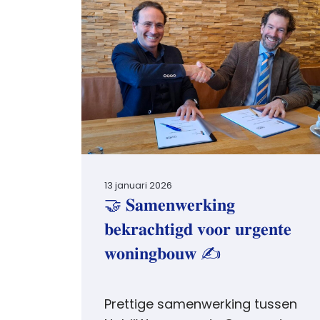
13 januari 2026
🤝 𝐒𝐚𝐦𝐞𝐧𝐰𝐞𝐫𝐤𝐢𝐧𝐠
𝐛𝐞𝐤𝐫𝐚𝐜𝐡𝐭𝐢𝐠𝐝 𝐯𝐨𝐨𝐫 𝐮𝐫𝐠𝐞𝐧𝐭𝐞
𝐰𝐨𝐧𝐢𝐧𝐠𝐛𝐨𝐮𝐰 ✍
Prettige samenwerking tussen