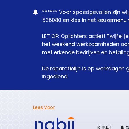
****** Voor spoedgevallen zijn wi
536080 en kies in het keuzemenu v
LET OP: Oplichters actief! Twijfel 
het weekend werkzaamheden aanbie
met erkende bedrijven en betaling
De reparatielijn is op werkdagen 
ingediend.
Lees Voor
Ik huur
Ik 