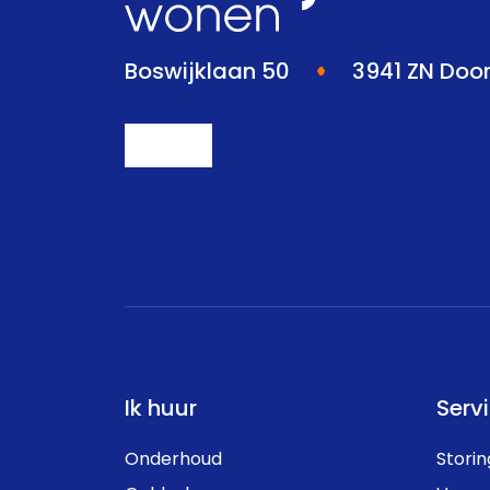
Boswijklaan 50
3941 ZN Doo
Ik huur
Serv
Onderhoud
Stori