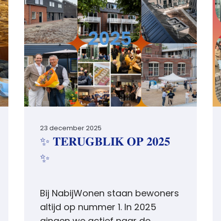
23 december 2025
✨ 𝐓𝐄𝐑𝐔𝐆𝐁𝐋𝐈𝐊 𝐎𝐏 𝟐𝟎𝟐𝟓
✨
Bij NabijWonen staan bewoners
altijd op nummer 1. In 2025