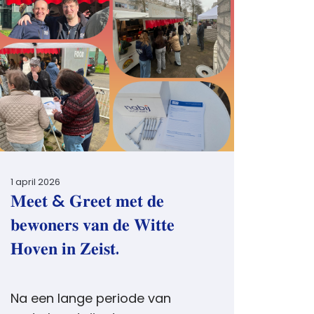
1 april 2026
𝐌𝐞𝐞𝐭 & 𝐆𝐫𝐞𝐞𝐭 𝐦𝐞𝐭 𝐝𝐞
𝐛𝐞𝐰𝐨𝐧𝐞𝐫𝐬 𝐯𝐚𝐧 𝐝𝐞 𝐖𝐢𝐭𝐭𝐞
𝐇𝐨𝐯𝐞𝐧 𝐢𝐧 𝐙𝐞𝐢𝐬𝐭.
Na een lange periode van