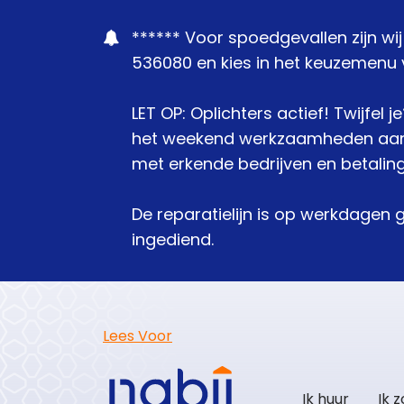
****** Voor spoedgevallen zijn wi
536080 en kies in het keuzemenu v
LET OP: Oplichters actief! Twijfel 
het weekend werkzaamheden aanbie
met erkende bedrijven en betaling
De reparatielijn is op werkdagen 
ingediend.
Lees Voor
Ik huur
Ik 