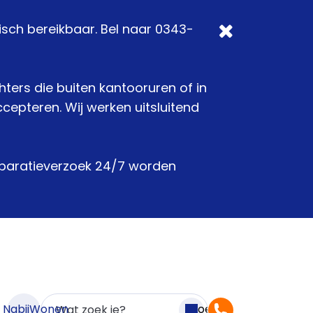
isch bereikbaar. Bel naar 0343-
chters die buiten kantooruren of in
epteren. Wij werken uitsluitend
reparatieverzoek 24/7 worden
n NabijWonen
Zoeken