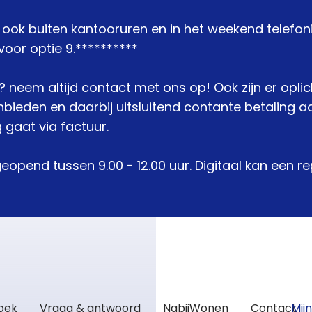
j ook buiten kantooruren en in het weekend telefon
oor optie 9.**********
je? neem altijd contact met ons op! Ook zijn er opli
den en daarbij uitsluitend contante betaling acc
 gaat via factuur.
geopend tussen 9.00 - 12.00 uur. Digitaal kan een 
zoek
Vraag & antwoord
NabijWonen
Contact
Mij