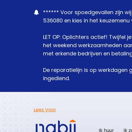
****** Voor spoedgevallen zijn wi
536080 en kies in het keuzemenu v
LET OP: Oplichters actief! Twijfel 
het weekend werkzaamheden aanbie
met erkende bedrijven en betaling
De reparatielijn is op werkdagen 
ingediend.
Lees Voor
Ik huur
Ik 