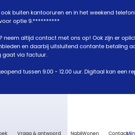
j ook buiten kantooruren en in het weekend telefon
oor optie 9.**********
je? neem altijd contact met ons op! Ook zijn er opli
den en daarbij uitsluitend contante betaling acc
 gaat via factuur.
geopend tussen 9.00 - 12.00 uur. Digitaal kan een 
zoek
Vraag & antwoord
NabijWonen
Contact
Mij