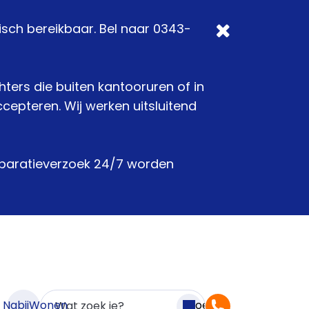
isch bereikbaar. Bel naar 0343-
chters die buiten kantooruren of in
epteren. Wij werken uitsluitend
reparatieverzoek 24/7 worden
n NabijWonen
Zoeken