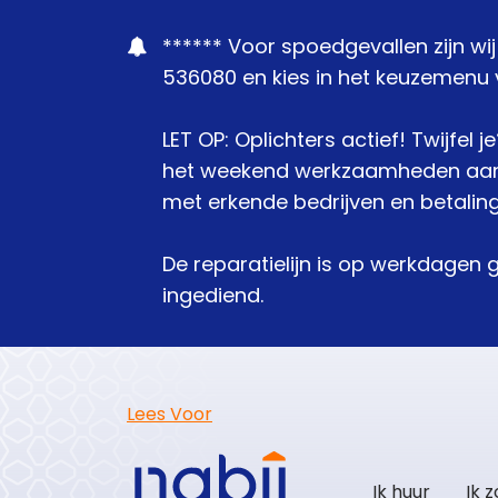
****** Voor spoedgevallen zijn wi
536080 en kies in het keuzemenu v
LET OP: Oplichters actief! Twijfel 
het weekend werkzaamheden aanbie
met erkende bedrijven en betaling
De reparatielijn is op werkdagen 
ingediend.
Lees Voor
Ik huur
Ik 