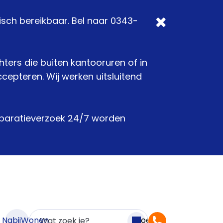
isch bereikbaar. Bel naar 0343-
chters die buiten kantooruren of in
epteren. Wij werken uitsluitend
reparatieverzoek 24/7 worden
n NabijWonen
Zoeken