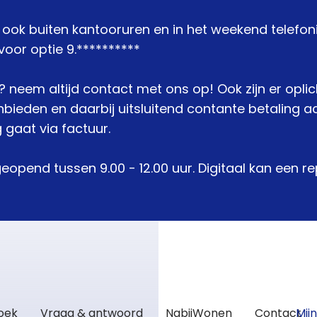
j ook buiten kantooruren en in het weekend telefon
oor optie 9.**********
je? neem altijd contact met ons op! Ook zijn er opli
den en daarbij uitsluitend contante betaling acc
 gaat via factuur.
geopend tussen 9.00 - 12.00 uur. Digitaal kan een 
zoek
Vraag & antwoord
NabijWonen
Contact
Mij