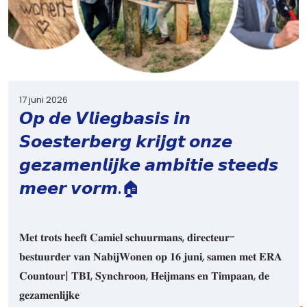
17 juni 2026
𝙊𝙥 𝙙𝙚 𝙑𝙡𝙞𝙚𝙜𝙗𝙖𝙨𝙞𝙨 𝙞𝙣
𝙎𝙤𝙚𝙨𝙩𝙚𝙧𝙗𝙚𝙧𝙜 𝙠𝙧𝙞𝙟𝙜𝙩 𝙤𝙣𝙯𝙚
𝙜𝙚𝙯𝙖𝙢𝙚𝙣𝙡𝙞𝙟𝙠𝙚 𝙖𝙢𝙗𝙞𝙩𝙞𝙚 𝙨𝙩𝙚𝙚𝙙𝙨
𝙢𝙚𝙚𝙧 𝙫𝙤𝙧𝙢.🏠
𝐌𝐞𝐭 𝐭𝐫𝐨𝐭𝐬 𝐡𝐞𝐞𝐟𝐭 𝐂𝐚𝐦𝐢𝐞𝐥 𝐬𝐜𝐡𝐮𝐮𝐫𝐦𝐚𝐧𝐬, 𝐝𝐢𝐫𝐞𝐜𝐭𝐞𝐮𝐫-
𝐛𝐞𝐬𝐭𝐮𝐮𝐫𝐝𝐞𝐫 𝐯𝐚𝐧 𝐍𝐚𝐛𝐢𝐣𝐖𝐨𝐧𝐞𝐧 𝐨𝐩 𝟏𝟔 𝐣𝐮𝐧𝐢, 𝐬𝐚𝐦𝐞𝐧 𝐦𝐞𝐭 𝐄𝐑𝐀
𝐂𝐨𝐮𝐧𝐭𝐨𝐮𝐫| 𝐓𝐁𝐈, 𝐒𝐲𝐧𝐜𝐡𝐫𝐨𝐨𝐧, 𝐇𝐞𝐢𝐣𝐦𝐚𝐧𝐬 𝐞𝐧 𝐓𝐢𝐦𝐩𝐚𝐚𝐧, 𝐝𝐞
𝐠𝐞𝐳𝐚𝐦𝐞𝐧𝐥𝐢𝐣𝐤𝐞