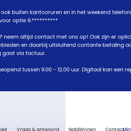
j ook buiten kantooruren en in het weekend telefon
oor optie 9.**********
je? neem altijd contact met ons op! Ook zijn er opli
den en daarbij uitsluitend contante betaling acc
 gaat via factuur.
geopend tussen 9.00 - 12.00 uur. Digitaal kan een 
zoek
Vraag & antwoord
NabijWonen
Contact
Mij