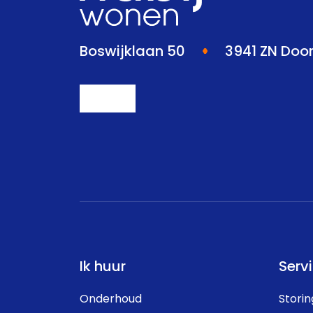
Boswijklaan 50
3941 ZN Doo
Ik huur
Serv
Onderhoud
Stori