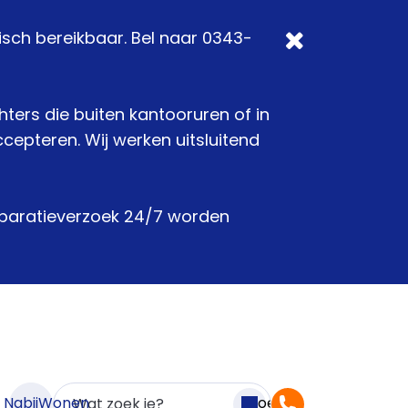
isch bereikbaar. Bel naar 0343-
chters die buiten kantooruren of in
epteren. Wij werken uitsluitend
reparatieverzoek 24/7 worden
n NabijWonen
Zoeken