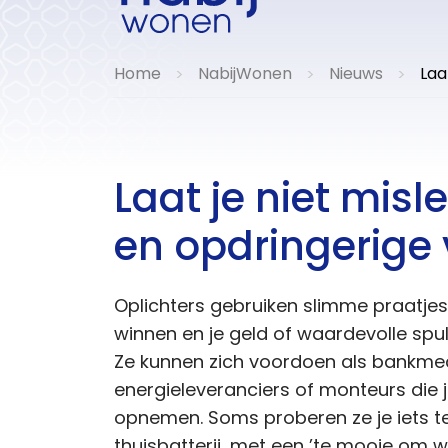
Home
NabijWonen
Nieuws
Laa
>
>
>
Laat je niet misl
en opdringerige 
Oplichters gebruiken slimme praatjes
winnen en je geld of waardevolle spu
Ze kunnen zich voordoen als bankme
energieleveranciers of monteurs die 
opnemen. Soms proberen ze je iets t
thuisbatterij, met een ’te mooie om w