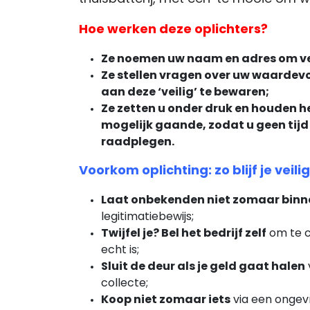
Hoe werken deze oplichters?
Ze noemen uw naam en adres om ve
Ze stellen vragen over uw waardevo
aan deze ‘veilig’ te bewaren;
Ze zetten u onder druk en houden h
mogelijk gaande, zodat u geen tij
raadplegen.
Voorkom oplichting: zo blijf je veilig
Laat onbekenden niet zomaar binn
legitimatiebewijs;
Twijfel je? Bel het bedrijf zelf
om te c
echt is;
Sluit de deur als je geld gaat halen
collecte;
Koop niet zomaar iets
via een ongevr