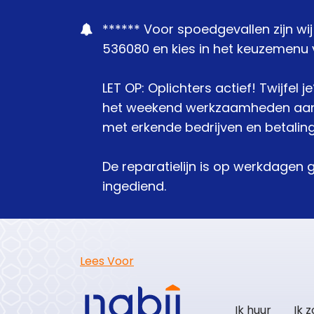
****** Voor spoedgevallen zijn wi
536080 en kies in het keuzemenu v
LET OP: Oplichters actief! Twijfel 
het weekend werkzaamheden aanbie
met erkende bedrijven en betaling
De reparatielijn is op werkdagen 
ingediend.
Lees Voor
Ik huur
Ik 