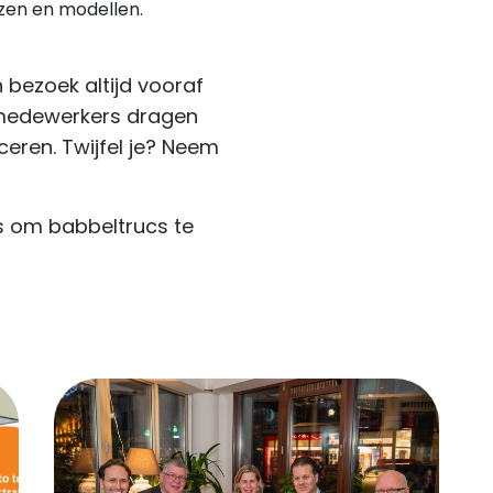
jzen en modellen.
n bezoek altijd vooraf
edewerkers dragen
iceren. Twijfel je? Neem
s om babbeltrucs te