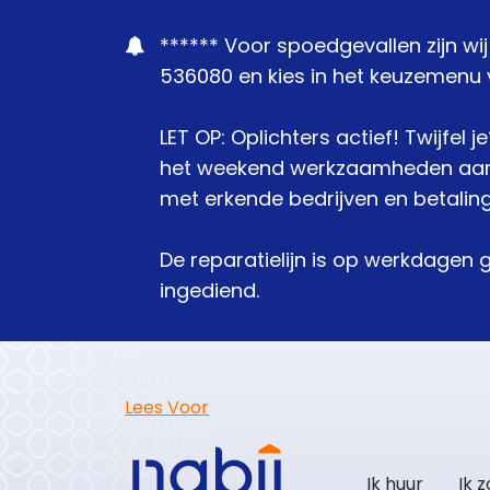
****** Voor spoedgevallen zijn wi
536080 en kies in het keuzemenu v
LET OP: Oplichters actief! Twijfel 
het weekend werkzaamheden aanbie
met erkende bedrijven en betaling
De reparatielijn is op werkdagen 
ingediend.
Lees Voor
Ik huur
Ik 