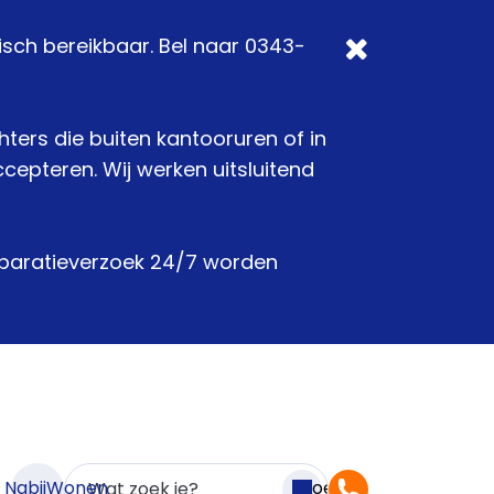
isch bereikbaar. Bel naar 0343-
chters die buiten kantooruren of in
epteren. Wij werken uitsluitend
reparatieverzoek 24/7 worden
n NabijWonen
Zoeken