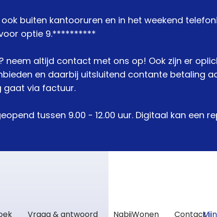
j ook buiten kantooruren en in het weekend telefon
oor optie 9.**********
je? neem altijd contact met ons op! Ook zijn er opli
den en daarbij uitsluitend contante betaling acc
 gaat via factuur.
geopend tussen 9.00 - 12.00 uur. Digitaal kan een 
zoek
Vraag & antwoord
NabijWonen
Contact
Mij