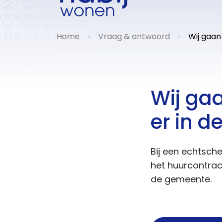
Home
Vraag & antwoord
Wij gaan
>
>
Wij ga
er in d
Bij een echtsche
het huurcontract
de gemeente.