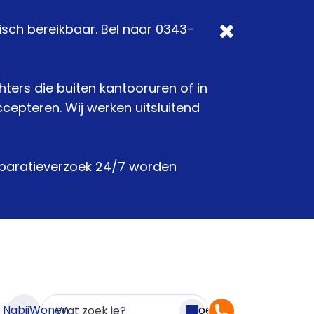
isch bereikbaar. Bel naar 0343-
chters die buiten kantooruren of in
epteren. Wij werken uitsluitend
reparatieverzoek 24/7 worden
n NabijWonen
Zoeken