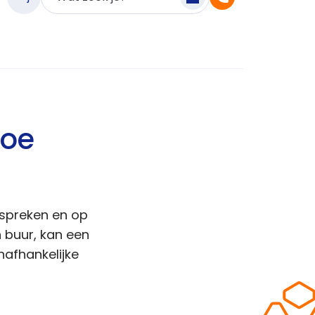
hoe
espreken en op
n buur, kan een
afhankelijke