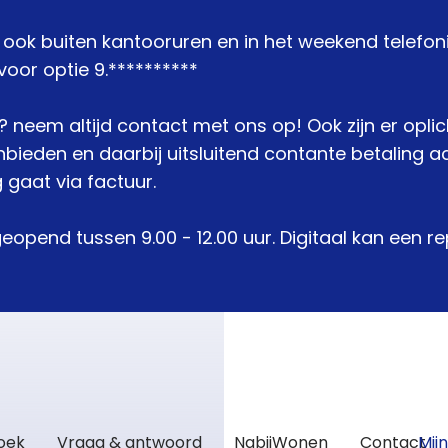
j ook buiten kantooruren en in het weekend telefon
oor optie 9.**********
je? neem altijd contact met ons op! Ook zijn er opli
den en daarbij uitsluitend contante betaling acc
 gaat via factuur.
geopend tussen 9.00 - 12.00 uur. Digitaal kan een 
zoek
Vraag & antwoord
NabijWonen
Contact
Mij