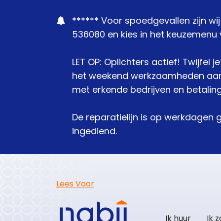
****** Voor spoedgevallen zijn wi
536080 en kies in het keuzemenu v
LET OP: Oplichters actief! Twijfel 
het weekend werkzaamheden aanbie
met erkende bedrijven en betaling
De reparatielijn is op werkdagen 
ingediend.
Lees Voor
Ik huur
Ik 