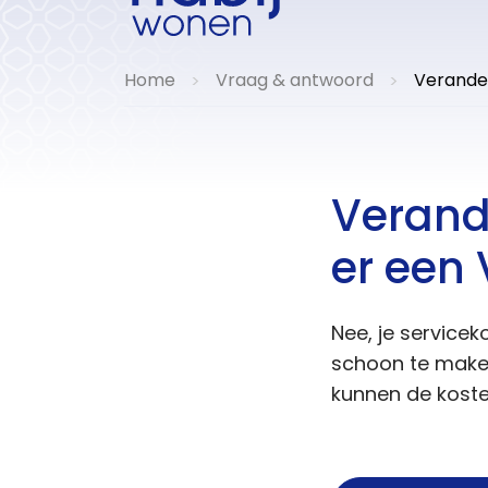
Home
Vraag & antwoord
Verander
>
>
Verand
er een 
Nee, je servicek
schoon te maken
kunnen de kosten