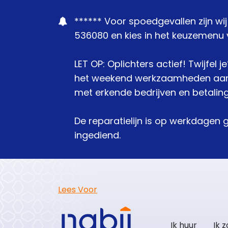
****** Voor spoedgevallen zijn wi
536080 en kies in het keuzemenu v
LET OP: Oplichters actief! Twijfel 
het weekend werkzaamheden aanbie
met erkende bedrijven en betaling
De reparatielijn is op werkdagen 
ingediend.
Lees Voor
Ik huur
Ik 