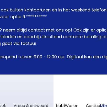
j ook buiten kantooruren en in het weekend telefon
oor optie 9.**********
je? neem altijd contact met ons op! Ook zijn er opli
den en daarbij uitsluitend contante betaling acc
 gaat via factuur.
geopend tussen 9.00 - 12.00 uur. Digitaal kan een 
zoek
Vraag & antwoord
NabijWonen
Contact
Mij