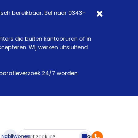
isch bereikbaar. Bel naar 0343-
chters die buiten kantooruren of in
epteren. Wij werken uitsluitend
reparatieverzoek 24/7 worden
n NabijWonen
Zoeken