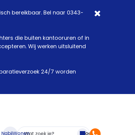
isch bereikbaar. Bel naar 0343-
chters die buiten kantooruren of in
epteren. Wij werken uitsluitend
reparatieverzoek 24/7 worden
n NabijWonen
Zoeken