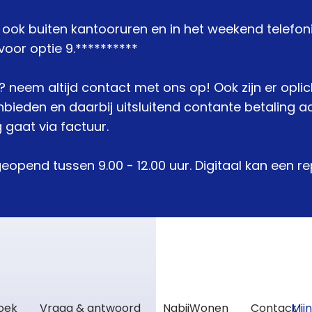
j ook buiten kantooruren en in het weekend telefon
oor optie 9.**********
je? neem altijd contact met ons op! Ook zijn er opli
den en daarbij uitsluitend contante betaling acc
 gaat via factuur.
geopend tussen 9.00 - 12.00 uur. Digitaal kan een 
zoek
Vraag & antwoord
NabijWonen
Contact
Mij