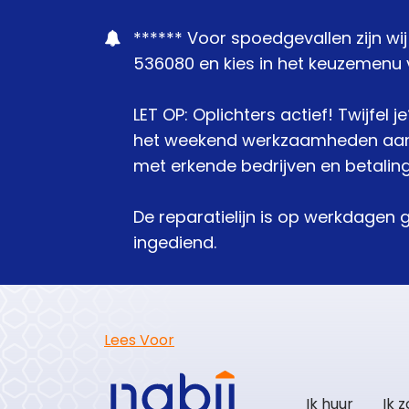
****** Voor spoedgevallen zijn wi
536080 en kies in het keuzemenu v
LET OP: Oplichters actief! Twijfel 
het weekend werkzaamheden aanbie
met erkende bedrijven en betaling
De reparatielijn is op werkdagen 
ingediend.
Lees Voor
Ik huur
Ik 