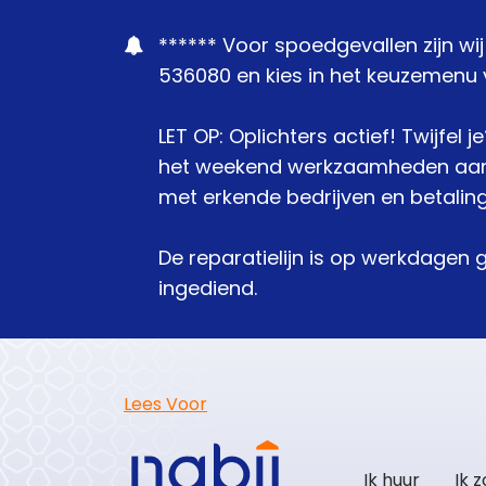
****** Voor spoedgevallen zijn wi
536080 en kies in het keuzemenu v
LET OP: Oplichters actief! Twijfel 
het weekend werkzaamheden aanbie
met erkende bedrijven en betaling
De reparatielijn is op werkdagen 
ingediend.
Lees Voor
Ik huur
Ik 