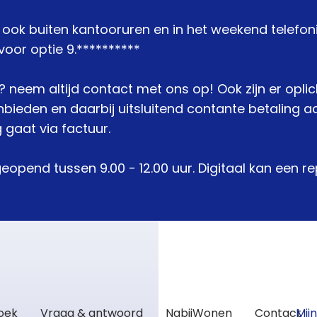
j ook buiten kantooruren en in het weekend telefon
oor optie 9.**********
je? neem altijd contact met ons op! Ook zijn er opli
den en daarbij uitsluitend contante betaling acc
 gaat via factuur.
geopend tussen 9.00 - 12.00 uur. Digitaal kan een 
zoek
Vraag & antwoord
NabijWonen
Contact
Mij