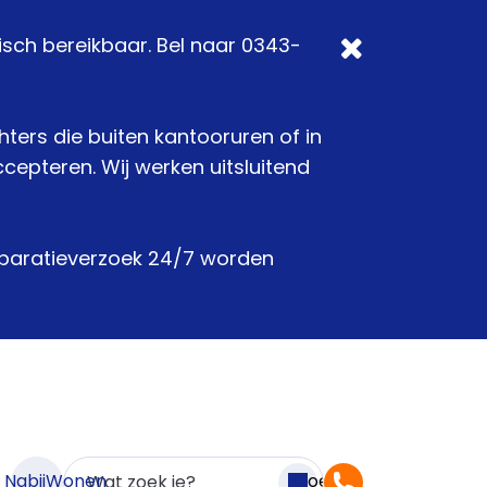
isch bereikbaar. Bel naar 0343-
chters die buiten kantooruren of in
epteren. Wij werken uitsluitend
reparatieverzoek 24/7 worden
n NabijWonen
Zoeken