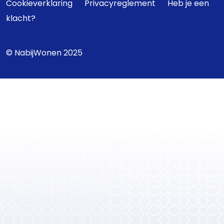
Cookieverklaring
Privacyreglement
Heb je een
klacht?
© NabijWonen 2025