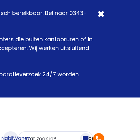
isch bereikbaar. Bel naar 0343-
chters die buiten kantooruren of in
epteren. Wij werken uitsluitend
reparatieverzoek 24/7 worden
n NabijWonen
Zoeken