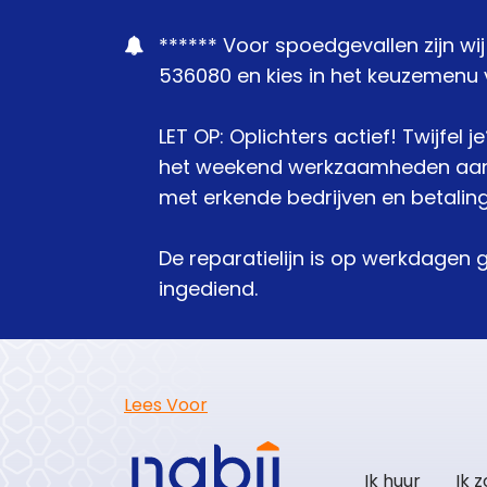
****** Voor spoedgevallen zijn wi
536080 en kies in het keuzemenu v
LET OP: Oplichters actief! Twijfel 
het weekend werkzaamheden aanbie
met erkende bedrijven en betaling
De reparatielijn is op werkdagen 
ingediend.
Lees Voor
Ik huur
Ik 