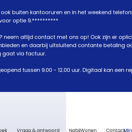
j ook buiten kantooruren en in het weekend telefon
oor optie 9.**********
je? neem altijd contact met ons op! Ook zijn er opli
den en daarbij uitsluitend contante betaling acc
 gaat via factuur.
geopend tussen 9.00 - 12.00 uur. Digitaal kan een 
zoek
Vraag & antwoord
NabijWonen
Contact
Mij