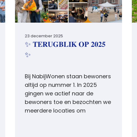
23 december 2025
✨ 𝐓𝐄𝐑𝐔𝐆𝐁𝐋𝐈𝐊 𝐎𝐏 𝟐𝟎𝟐𝟓
✨
Bij NabijWonen staan bewoners
altijd op nummer 1. In 2025
gingen we actief naar de
bewoners toe en bezochten we
meerdere locaties om