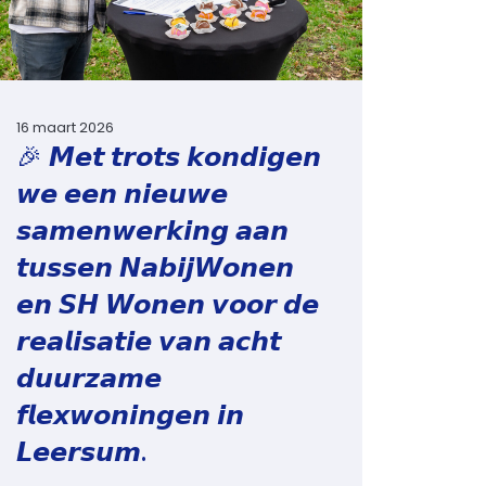
16 maart 2026
🎉 𝙈𝙚𝙩 𝙩𝙧𝙤𝙩𝙨 𝙠𝙤𝙣𝙙𝙞𝙜𝙚𝙣
𝙬𝙚 𝙚𝙚𝙣 𝙣𝙞𝙚𝙪𝙬𝙚
𝙨𝙖𝙢𝙚𝙣𝙬𝙚𝙧𝙠𝙞𝙣𝙜 𝙖𝙖𝙣
𝙩𝙪𝙨𝙨𝙚𝙣 𝙉𝙖𝙗𝙞𝙟𝙒𝙤𝙣𝙚𝙣
𝙚𝙣 𝙎𝙃 𝙒𝙤𝙣𝙚𝙣 𝙫𝙤𝙤𝙧 𝙙𝙚
𝙧𝙚𝙖𝙡𝙞𝙨𝙖𝙩𝙞𝙚 𝙫𝙖𝙣 𝙖𝙘𝙝𝙩
𝙙𝙪𝙪𝙧𝙯𝙖𝙢𝙚
𝙛𝙡𝙚𝙭𝙬𝙤𝙣𝙞𝙣𝙜𝙚𝙣 𝙞𝙣
𝙇𝙚𝙚𝙧𝙨𝙪𝙢.