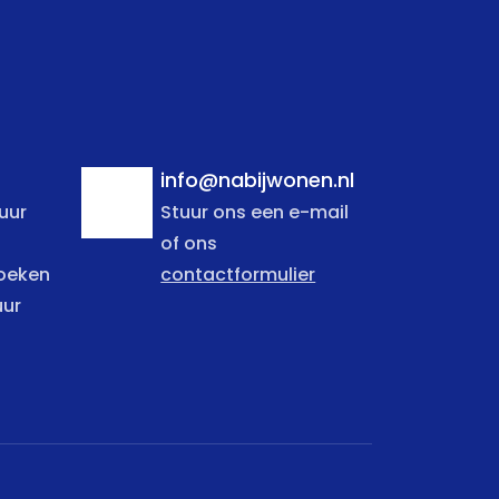
info@nabijwonen.nl
uur
Stuur ons een e-mail
of ons
zoeken
contactformulier
uur