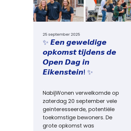
25 september 2025
✨ 𝙀𝙚𝙣 𝙜𝙚𝙬𝙚𝙡𝙙𝙞𝙜𝙚
𝙤𝙥𝙠𝙤𝙢𝙨𝙩 𝙩𝙞𝙟𝙙𝙚𝙣𝙨 𝙙𝙚
𝙊𝙥𝙚𝙣 𝘿𝙖𝙜 𝙞𝙣
𝙀𝙞𝙠𝙚𝙣𝙨𝙩𝙚𝙞𝙣! ✨
NabijWonen verwelkomde op
zaterdag 20 september vele
geïnteresseerde, potentiële
toekomstige bewoners. De
grote opkomst was