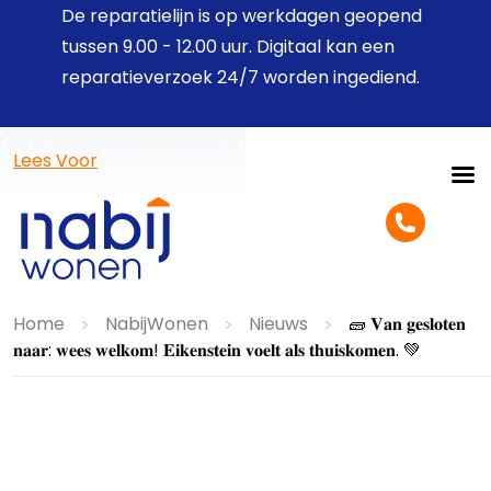
De reparatielijn is op werkdagen geopend
tussen 9.00 - 12.00 uur. Digitaal kan een
reparatieverzoek 24/7 worden ingediend.
Lees Voor
Home
NabijWonen
Nieuws
🧱 𝐕𝐚𝐧 𝐠𝐞𝐬𝐥𝐨𝐭𝐞𝐧
>
>
>
𝐧𝐚𝐚𝐫: 𝐰𝐞𝐞𝐬 𝐰𝐞𝐥𝐤𝐨𝐦! 𝐄𝐢𝐤𝐞𝐧𝐬𝐭𝐞𝐢𝐧 𝐯𝐨𝐞𝐥𝐭 𝐚𝐥𝐬 𝐭𝐡𝐮𝐢𝐬𝐤𝐨𝐦𝐞𝐧. 💚