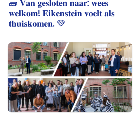
🧱 𝐕𝐚𝐧 𝐠𝐞𝐬𝐥𝐨𝐭𝐞𝐧 𝐧𝐚𝐚𝐫: 𝐰𝐞𝐞𝐬
𝐰𝐞𝐥𝐤𝐨𝐦! 𝐄𝐢𝐤𝐞𝐧𝐬𝐭𝐞𝐢𝐧 𝐯𝐨𝐞𝐥𝐭 𝐚𝐥𝐬
𝐭𝐡𝐮𝐢𝐬𝐤𝐨𝐦𝐞𝐧. 💚