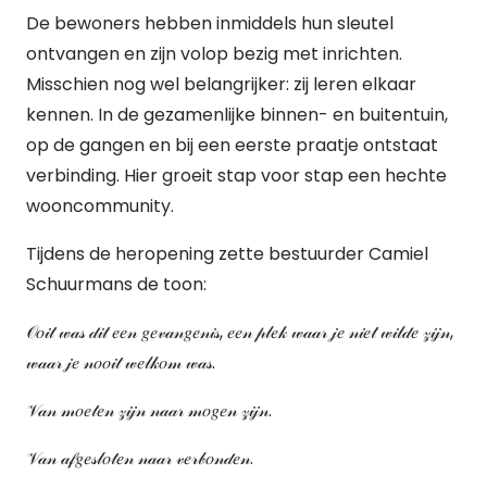
De bewoners hebben inmiddels hun sleutel
ontvangen en zijn volop bezig met inrichten.
Misschien nog wel belangrijker: zij leren elkaar
kennen. In de gezamenlijke binnen- en buitentuin,
op de gangen en bij een eerste praatje ontstaat
verbinding. Hier groeit stap voor stap een hechte
wooncommunity.
Tijdens de heropening zette bestuurder Camiel
Schuurmans de toon:
𝒪𝑜𝒾𝓉 𝓌𝒶𝓈 𝒹𝒾𝓉 𝑒𝑒𝓃 𝑔𝑒𝓋𝒶𝓃𝑔𝑒𝓃𝒾𝓈, 𝑒𝑒𝓃 𝓅𝓁𝑒𝓀 𝓌𝒶𝒶𝓇 𝒿𝑒 𝓃𝒾𝑒𝓉 𝓌𝒾𝓁𝒹𝑒 𝓏𝒾𝒿𝓃,
𝓌𝒶𝒶𝓇 𝒿𝑒 𝓃𝑜𝑜𝒾𝓉 𝓌𝑒𝓁𝓀𝑜𝓂 𝓌𝒶𝓈.
𝒱𝒶𝓃 𝓂𝑜𝑒𝓉𝑒𝓃 𝓏𝒾𝒿𝓃 𝓃𝒶𝒶𝓇 𝓂𝑜𝑔𝑒𝓃 𝓏𝒾𝒿𝓃.
𝒱𝒶𝓃 𝒶𝒻𝑔𝑒𝓈𝓁𝑜𝓉𝑒𝓃 𝓃𝒶𝒶𝓇 𝓋𝑒𝓇𝒷𝑜𝓃𝒹𝑒𝓃.