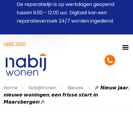
De reparatielijn is op werkdagen geopend
tussen 9.00 - 12.00 uur. Digitaal kan een
reparatieverzoek 24/7 worden ingediend.
Lees Voor
Home
NabijWonen
Nieuws
🎉 𝙉𝙞𝙚𝙪𝙬 𝙟𝙖𝙖𝙧,
>
>
>
𝙣𝙞𝙚𝙪𝙬𝙚 𝙬𝙤𝙣𝙞𝙣𝙜𝙚𝙣, 𝙚𝙚𝙣 𝙛𝙧𝙞𝙨𝙨𝙚 𝙨𝙩𝙖𝙧𝙩 𝙞𝙣
𝙈𝙖𝙖𝙧𝙨𝙗𝙚𝙧𝙜𝙚𝙣!🎉