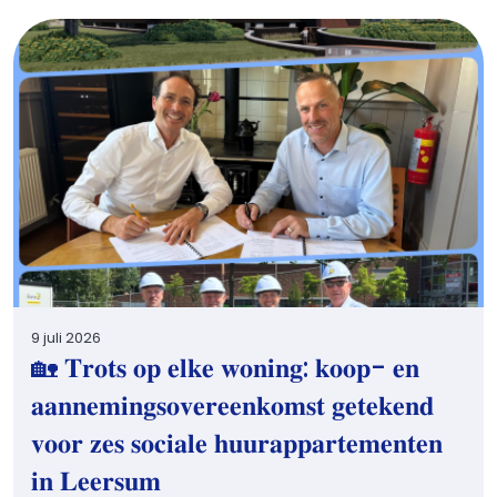
9 juli 2026
🏡 𝐓𝐫𝐨𝐭𝐬 𝐨𝐩 𝐞𝐥𝐤𝐞 𝐰𝐨𝐧𝐢𝐧𝐠: 𝐤𝐨𝐨𝐩- 𝐞𝐧
𝐚𝐚𝐧𝐧𝐞𝐦𝐢𝐧𝐠𝐬𝐨𝐯𝐞𝐫𝐞𝐞𝐧𝐤𝐨𝐦𝐬𝐭 𝐠𝐞𝐭𝐞𝐤𝐞𝐧𝐝
𝐯𝐨𝐨𝐫 𝐳𝐞𝐬 𝐬𝐨𝐜𝐢𝐚𝐥𝐞 𝐡𝐮𝐮𝐫𝐚𝐩𝐩𝐚𝐫𝐭𝐞𝐦𝐞𝐧𝐭𝐞𝐧
𝐢𝐧 𝐋𝐞𝐞𝐫𝐬𝐮𝐦