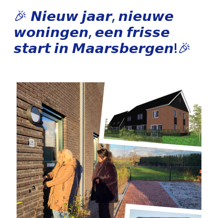
🎉 𝙉𝙞𝙚𝙪𝙬 𝙟𝙖𝙖𝙧, 𝙣𝙞𝙚𝙪𝙬𝙚
𝙬𝙤𝙣𝙞𝙣𝙜𝙚𝙣, 𝙚𝙚𝙣 𝙛𝙧𝙞𝙨𝙨𝙚
𝙨𝙩𝙖𝙧𝙩 𝙞𝙣 𝙈𝙖𝙖𝙧𝙨𝙗𝙚𝙧𝙜𝙚𝙣!🎉