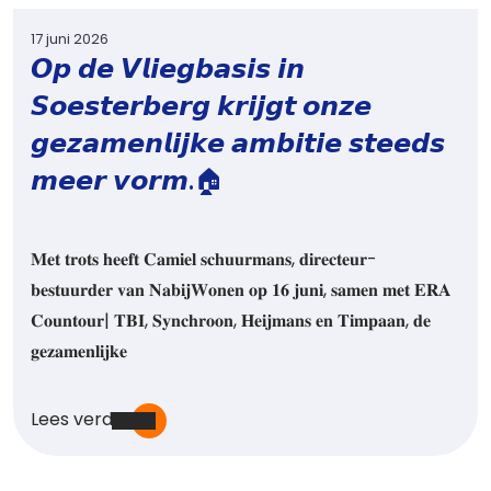
17 juni 2026
𝙊𝙥 𝙙𝙚 𝙑𝙡𝙞𝙚𝙜𝙗𝙖𝙨𝙞𝙨 𝙞𝙣
𝙎𝙤𝙚𝙨𝙩𝙚𝙧𝙗𝙚𝙧𝙜 𝙠𝙧𝙞𝙟𝙜𝙩 𝙤𝙣𝙯𝙚
𝙜𝙚𝙯𝙖𝙢𝙚𝙣𝙡𝙞𝙟𝙠𝙚 𝙖𝙢𝙗𝙞𝙩𝙞𝙚 𝙨𝙩𝙚𝙚𝙙𝙨
𝙢𝙚𝙚𝙧 𝙫𝙤𝙧𝙢.🏠
𝐌𝐞𝐭 𝐭𝐫𝐨𝐭𝐬 𝐡𝐞𝐞𝐟𝐭 𝐂𝐚𝐦𝐢𝐞𝐥 𝐬𝐜𝐡𝐮𝐮𝐫𝐦𝐚𝐧𝐬, 𝐝𝐢𝐫𝐞𝐜𝐭𝐞𝐮𝐫-
𝐛𝐞𝐬𝐭𝐮𝐮𝐫𝐝𝐞𝐫 𝐯𝐚𝐧 𝐍𝐚𝐛𝐢𝐣𝐖𝐨𝐧𝐞𝐧 𝐨𝐩 𝟏𝟔 𝐣𝐮𝐧𝐢, 𝐬𝐚𝐦𝐞𝐧 𝐦𝐞𝐭 𝐄𝐑𝐀
𝐂𝐨𝐮𝐧𝐭𝐨𝐮𝐫| 𝐓𝐁𝐈, 𝐒𝐲𝐧𝐜𝐡𝐫𝐨𝐨𝐧, 𝐇𝐞𝐢𝐣𝐦𝐚𝐧𝐬 𝐞𝐧 𝐓𝐢𝐦𝐩𝐚𝐚𝐧, 𝐝𝐞
𝐠𝐞𝐳𝐚𝐦𝐞𝐧𝐥𝐢𝐣𝐤𝐞
Lees verder