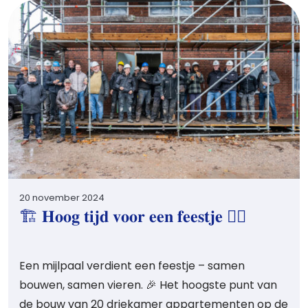
20 november 2024
🏗 𝐇𝐨𝐨𝐠 𝐭𝐢𝐣𝐝 𝐯𝐨𝐨𝐫 𝐞𝐞𝐧 𝐟𝐞𝐞𝐬𝐭𝐣𝐞 👷‍♂️
Een mijlpaal verdient een feestje – samen
bouwen, samen vieren. 🎉 Het hoogste punt van
de bouw van 20 driekamer appartementen op de