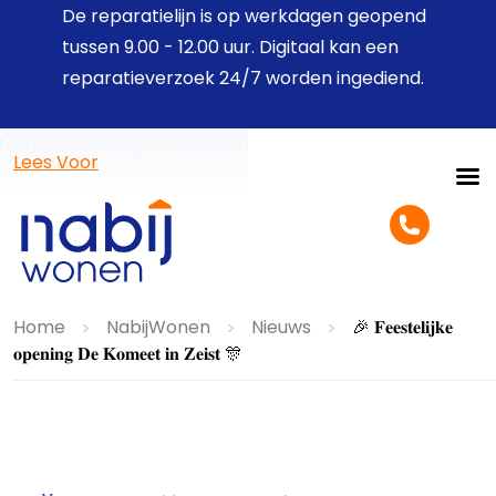
De reparatielijn is op werkdagen geopend
tussen 9.00 - 12.00 uur. Digitaal kan een
reparatieverzoek 24/7 worden ingediend.
Lees Voor
Home
NabijWonen
Nieuws
🎉 𝐅𝐞𝐞𝐬𝐭𝐞𝐥𝐢𝐣𝐤𝐞
>
>
>
𝐨𝐩𝐞𝐧𝐢𝐧𝐠 𝐃𝐞 𝐊𝐨𝐦𝐞𝐞𝐭 𝐢𝐧 𝐙𝐞𝐢𝐬𝐭 🎊