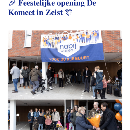
🎉 𝐅𝐞𝐞𝐬𝐭𝐞𝐥𝐢𝐣𝐤𝐞 𝐨𝐩𝐞𝐧𝐢𝐧𝐠 𝐃𝐞
𝐊𝐨𝐦𝐞𝐞𝐭 𝐢𝐧 𝐙𝐞𝐢𝐬𝐭 🎊