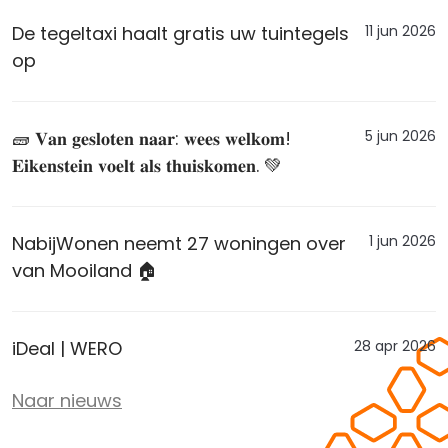
11 jun 2026
De tegeltaxi haalt gratis uw tuintegels
op
5 jun 2026
🧱 𝐕𝐚𝐧 𝐠𝐞𝐬𝐥𝐨𝐭𝐞𝐧 𝐧𝐚𝐚𝐫: 𝐰𝐞𝐞𝐬 𝐰𝐞𝐥𝐤𝐨𝐦!
𝐄𝐢𝐤𝐞𝐧𝐬𝐭𝐞𝐢𝐧 𝐯𝐨𝐞𝐥𝐭 𝐚𝐥𝐬 𝐭𝐡𝐮𝐢𝐬𝐤𝐨𝐦𝐞𝐧. 💚
1 jun 2026
NabijWonen neemt 27 woningen over
van Mooiland 🏠
28 apr 2026
iDeal | WERO
Naar nieuws