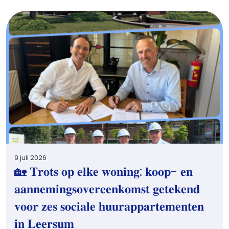
9 juli 2026
🏡 𝐓𝐫𝐨𝐭𝐬 𝐨𝐩 𝐞𝐥𝐤𝐞 𝐰𝐨𝐧𝐢𝐧𝐠: 𝐤𝐨𝐨𝐩- 𝐞𝐧
𝐚𝐚𝐧𝐧𝐞𝐦𝐢𝐧𝐠𝐬𝐨𝐯𝐞𝐫𝐞𝐞𝐧𝐤𝐨𝐦𝐬𝐭 𝐠𝐞𝐭𝐞𝐤𝐞𝐧𝐝
𝐯𝐨𝐨𝐫 𝐳𝐞𝐬 𝐬𝐨𝐜𝐢𝐚𝐥𝐞 𝐡𝐮𝐮𝐫𝐚𝐩𝐩𝐚𝐫𝐭𝐞𝐦𝐞𝐧𝐭𝐞𝐧
𝐢𝐧 𝐋𝐞𝐞𝐫𝐬𝐮𝐦