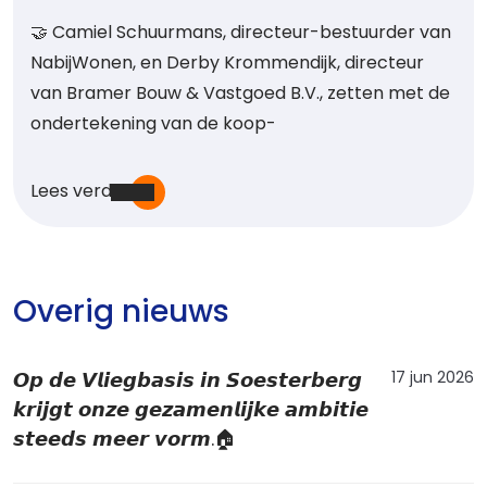
🤝 Camiel Schuurmans, directeur-bestuurder van
NabijWonen, en Derby Krommendijk, directeur
van Bramer Bouw & Vastgoed B.V., zetten met de
ondertekening van de koop-
Lees verder
Overig nieuws
17 jun 2026
𝙊𝙥 𝙙𝙚 𝙑𝙡𝙞𝙚𝙜𝙗𝙖𝙨𝙞𝙨 𝙞𝙣 𝙎𝙤𝙚𝙨𝙩𝙚𝙧𝙗𝙚𝙧𝙜
𝙠𝙧𝙞𝙟𝙜𝙩 𝙤𝙣𝙯𝙚 𝙜𝙚𝙯𝙖𝙢𝙚𝙣𝙡𝙞𝙟𝙠𝙚 𝙖𝙢𝙗𝙞𝙩𝙞𝙚
𝙨𝙩𝙚𝙚𝙙𝙨 𝙢𝙚𝙚𝙧 𝙫𝙤𝙧𝙢.🏠